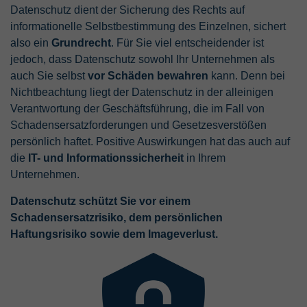
Datenschutz dient der Sicherung des Rechts auf
Laufzeit
Sitzung
Anbieter
TYPO3 CMS
informationelle Selbstbestimmung des Einzelnen, sichert
Name
PREF
also ein
Grundrecht
. Für Sie viel entscheidender ist
Wird verwendet, um Daten zu Google
Laufzeit
Sitzung
jedoch, dass Datenschutz sowohl Ihr Unternehmen als
Analytics über das Gerät und das
Anbieter
YouTube
Zweck
Verhalten des Besuchers zu senden.
auch Sie selbst
vor Schäden bewahren
kann. Denn bei
Wird von der Drittanbieter TYPO3-
Erfasst den Besucher über Geräte und
Nichtbeachtung liegt der Datenschutz in der alleinigen
Extension "staticfilecache" verwendet. Mit
Laufzeit
8 Monate
Marketingkanäle hinweg.
Verantwortung der Geschäftsführung, die im Fall von
Hilfe des Cookies wird der Login-Status
Zweck
Schadensersatzforderungen und Gesetzesverstößen
eines TYPO3-Benutzers gespeichert und
Wird von YouTube verwendet. Das Cookie
entsprechend der statische Cache aktiviert
persönlich haftet. Positive Auswirkungen hat das auch auf
registriert eine eindeutige ID, die von
Name
Facebook Pixel
bzw. deaktiviert.
Google verwendet wird, um Statistiken
die
IT- und Informationssicherheit
in Ihrem
Zweck
dazu, wie der Besucher YouTube-Videos
Unternehmen.
Anbieter
Facebook Ireland Ltd.
auf verschiedenen Websites nutzt, zu
Name
be_lastLoginProvider
Datenschutz schützt Sie vor einem
behalten.
Laufzeit
1 Jahr
Schadensersatzrisiko, dem persönlichen
Anbieter
TYPO3 CMS
Haftungsrisiko sowie dem Imageverlust.
Analyse des Nutzerverhaltens und
Name
CONSENT
Zweck
verhaltensbezogene Werbung auf
Laufzeit
90 Tage
Facebook
Anbieter
YouTube
Wird von TYPO3 verwendet. Das Cookie
enthält den Key des verwendeten TYPO3-
Laufzeit
20 Jahre und 1 Monat