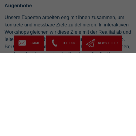
Augenhöhe
.
Unsere Experten arbeiten eng mit Ihnen zusammen, um
konkrete und messbare Ziele zu definieren. In interaktiven
Workshops gleichen wir diese Ziele mit der Realität ab und
leiten daraus
handfeste Handlungsempfehlungen
ab.
E-MAIL
TELEFON
NEWSLETTER
Bei Orgateam erhalten Sie keine schicken Präsentationen,
sondern ehrliche, praxisnahe Beratung, die direkt
umsetzbar ist.
ZUR LEISTUNGSÜBERSICHT