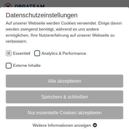
Datenschutzeinstellungen
Auf unserer Webseite werden Cookies verwendet. Einige davon
werden zwingend benötigt, während es uns andere
ANMELDUNG ZUM LEITWERK
ermöglichen, Ihre Nutzererfahrung auf unserer Webseite zu
verbessern.
NEWSLETTER
Essentiell
Analytics & Performance
Mit dem LEITWERK Newsletter erhalten Sie regelmäßig
Neuigkeiten zu unserem Unternehmen und unseren
Externe Inhalte
Dienstleistungen sowie Infos zu unseren Veranstaltungen.
Mit Absenden des Anmeldeformulars erhalten Sie eine
Alle akzeptieren
weitere Mail zur Bestätigung Ihrer Einwilligung für das
Zusenden des Newsletters. Dies wird von uns
Speichern & schließen
dokumentiert für evtl. Nachweise auf Ihre Anfrage hin. Falls
innerhalb von sieben Tagen keine Bestätigung vorliegt,
wird die Anfrage gelöscht. Sie können der Zusendung des
Nur essentielle Cookies akzeptieren
Newsletters jederzeit im Newsletter widersprechen.
Weitere Informationen anzeigen
Weitere Infos in der Datenschutzerklärung unter
Essentiell